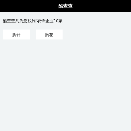
酷查查
酷查查共为您找到“衣饰企业” 0家
胸针
胸花