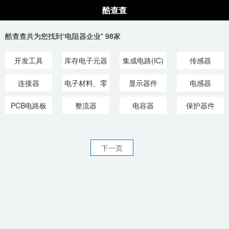
酷查查
酷查查共为您找到“电阻器企业” 98家
开发工具
库存电子元器
集成电路(IC)
传感器
件、材料
连接器
电子材料、零
显示器件
电感器
部件、结构件
PCB电路板
整流器
电容器
保护器件
下一页