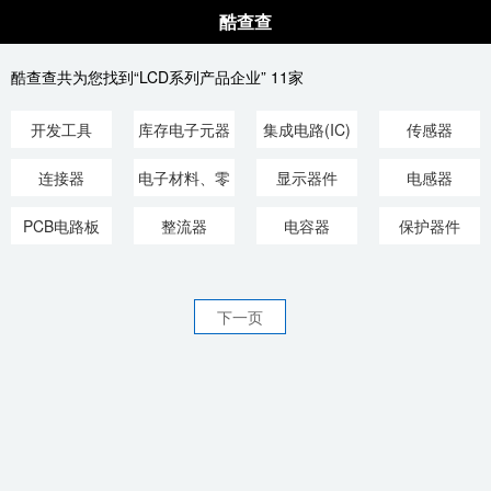
酷查查
酷查查共为您找到“LCD系列产品企业” 11家
开发工具
库存电子元器
集成电路(IC)
传感器
件、材料
连接器
电子材料、零
显示器件
电感器
部件、结构件
PCB电路板
整流器
电容器
保护器件
下一页