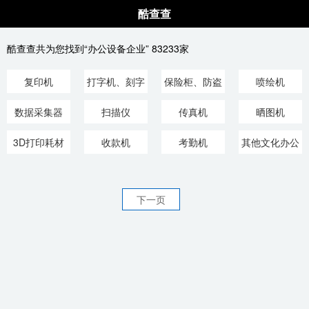
酷查查
酷查查共为您找到“办公设备企业” 83233家
复印机
打字机、刻字
保险柜、防盗
喷绘机
机
柜
数据采集器
扫描仪
传真机
晒图机
3D打印耗材
收款机
考勤机
其他文化办公
设备
下一页