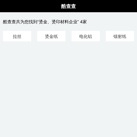
酷查查
酷查查共为您找到“烫金、烫印材料企业” 4家
拉丝
烫金纸
电化铝
镭射纸