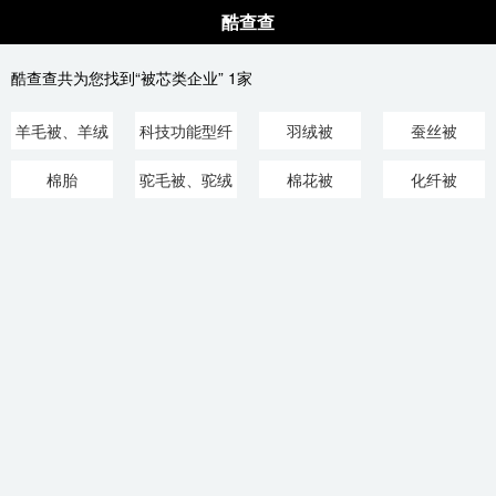
酷查查
酷查查共为您找到“被芯类企业” 1家
羊毛被、羊绒
科技功能型纤
羽绒被
蚕丝被
被
维被
棉胎
驼毛被、驼绒
棉花被
化纤被
被