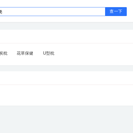
查一下
炭枕
花草保健
U型枕
枕