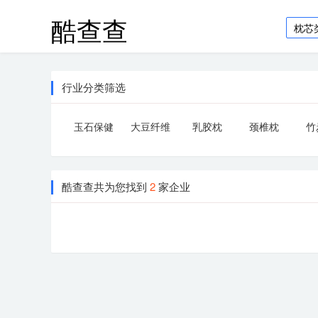
酷查查
行业分类筛选
玉石保健
大豆纤维
乳胶枕
颈椎枕
竹
枕
枕
酷查查共为您找到
2
家企业