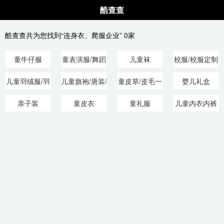
酷查查
酷查查共为您找到“连身衣、爬服企业” 0家
童牛仔服
童表演服/舞蹈
儿童袜
校服/校服定制
服/摄影服
儿童羽绒服/羽
儿童旗袍/唐装/
童皮草/皮毛一
婴儿礼盒
绒内胆
民族服装
体
亲子装
童皮衣
童礼服
儿童内衣内裤