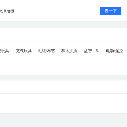
查一下
型玩具
充气玩具
毛绒/布艺
积木拼插
益智、科
电动/遥控
公仔玩具
类玩具
教玩具
玩具