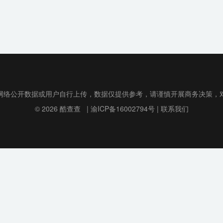
网络公开数据或用户自行上传，数据仅提供参考，请谨慎开展商务决策，
© 2026
酷查查
|
渝ICP备16002794号
|
联系我们