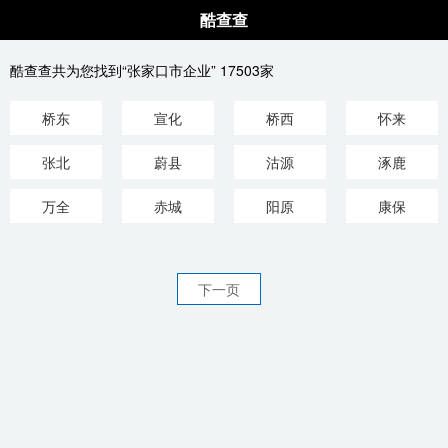
酷查查
酷查查共为您找到“张家口市企业” 17503家
桥东
宣化
桥西
怀来
张北
蔚县
沽源
涿鹿
万全
赤城
阳原
康保
下一页