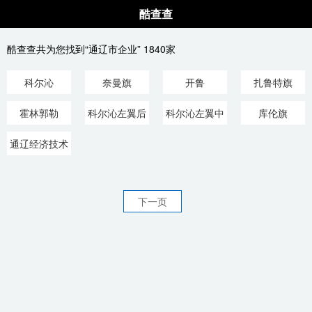
酷查查
酷查查共为您找到“通辽市企业” 1840家
科尔沁
奈曼旗
开鲁
扎鲁特旗
霍林郭勒
科尔沁左翼后
科尔沁左翼中
库伦旗
旗
旗
通辽经济技术
开发
下一页