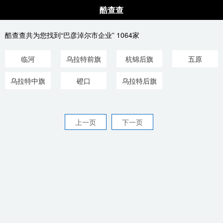
酷查查
酷查查共为您找到“巴彦淖尔市企业” 1064家
临河
乌拉特前旗
杭锦后旗
五原
乌拉特中旗
磴口
乌拉特后旗
上一页
下一页