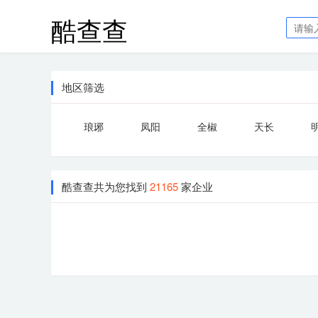
酷查查
地区筛选
琅琊
凤阳
全椒
天长
酷查查共为您找到
21165
家企业