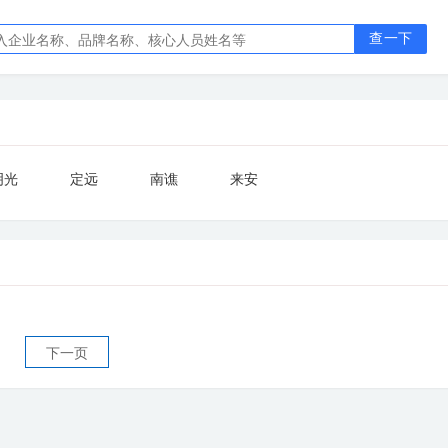
查一下
明光
定远
南谯
来安
下一页