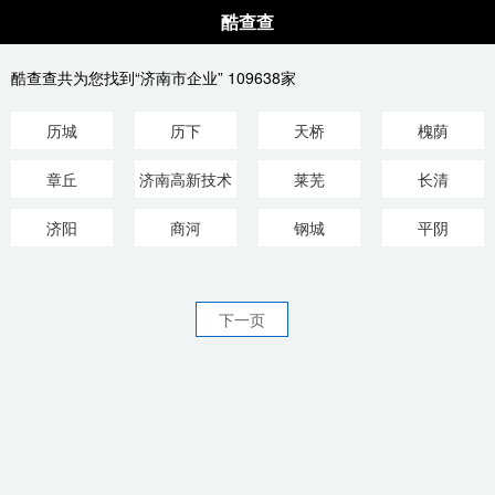
酷查查
酷查查共为您找到“济南市企业” 109638家
历城
历下
天桥
槐荫
章丘
济南高新技术
莱芜
长清
产业开发
济阳
商河
钢城
平阴
下一页