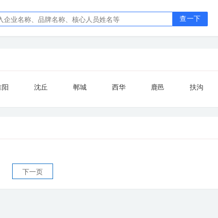
查一下
淮阳
沈丘
郸城
西华
鹿邑
扶沟
下一页