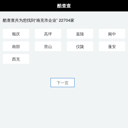
酷查查
酷查查共为您找到“南充市企业” 22704家
顺庆
高坪
嘉陵
阆中
南部
营山
仪陇
蓬安
西充
下一页