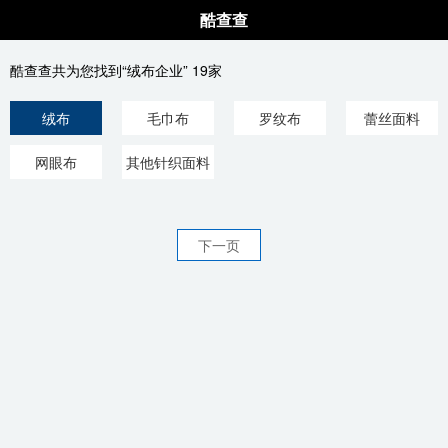
酷查查
酷查查共为您找到“绒布企业” 19家
绒布
毛巾布
罗纹布
蕾丝面料
网眼布
其他针织面料
下一页