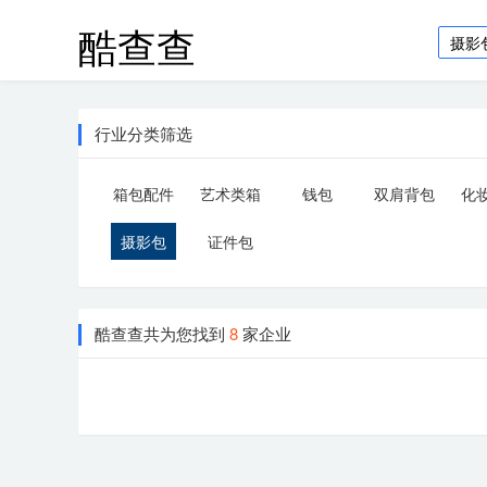
酷查查
行业分类筛选
箱包配件
艺术类箱
钱包
双肩背包
化
包
咪
摄影包
证件包
酷查查共为您找到
8
家企业