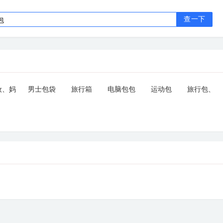
查一下
妆、妈
男士包袋
旅行箱
电脑包包
运动包
旅行包、
、晚宴
旅行袋
包袋