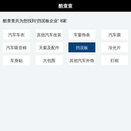
酷查查
酷查查共为您找到“挡泥板企业” 8家
汽车车衣
其他汽车改装
车窗饰条
汽车膜
件
汽车吸音棉
天窗及配件
挡泥板
冷光片
车身贴
大包围
其他汽车外饰
灯框
用品