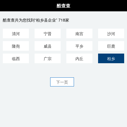
酷查查
酷查查共为您找到“柏乡县企业” 718家
清河
宁晋
南宫
沙河
隆尧
威县
平乡
巨鹿
临西
广宗
内丘
柏乡
下一页