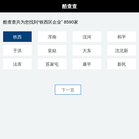
酷查查
酷查查共为您找到“铁西区企业” 8590家
铁西
浑南
沈河
和平
于洪
皇姑
大东
沈北新
法库
苏家屯
康平
新民
下一页