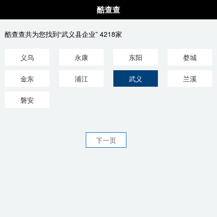
酷查查
酷查查共为您找到“武义县企业” 4218家
义乌
永康
东阳
婺城
金东
浦江
武义
兰溪
磐安
下一页