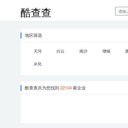
酷查查
地区筛选
天河
白云
南沙
增城
从化
酷查查共为您找到
22104
家企业