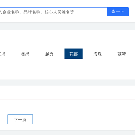
查一下
黄埔
番禺
越秀
花都
海珠
荔湾
下一页