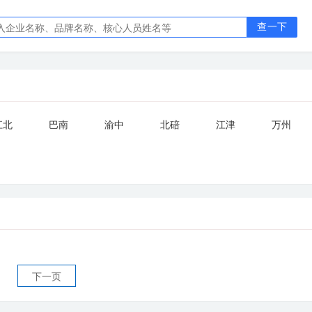
查一下
江北
巴南
渝中
北碚
江津
万州
下一页