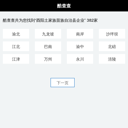
酷查查
酷查查共为您找到“酉阳土家族苗族自治县企业” 382家
渝北
九龙坡
南岸
沙坪坝
江北
巴南
渝中
北碚
江津
万州
永川
涪陵
下一页