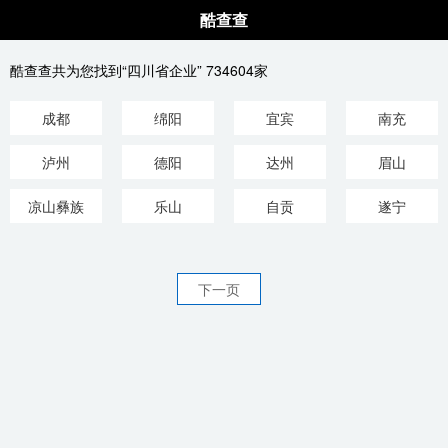
酷查查
酷查查共为您找到“四川省企业” 734604家
成都
绵阳
宜宾
南充
泸州
德阳
达州
眉山
凉山彝族
乐山
自贡
遂宁
下一页