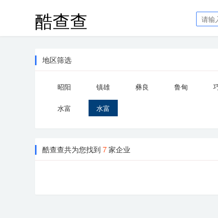
酷查查
地区筛选
昭阳
镇雄
彝良
鲁甸
水富
水富
酷查查共为您找到
7
家企业