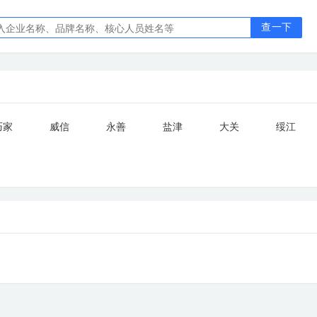
查一下
巧家
威信
永善
盐津
大关
绥江