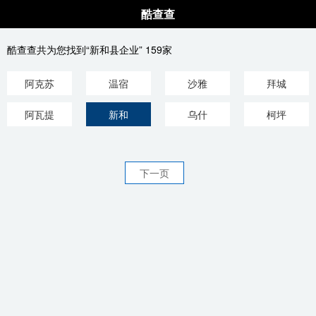
酷查查
酷查查共为您找到“新和县企业” 159家
阿克苏
温宿
沙雅
拜城
阿瓦提
新和
乌什
柯坪
下一页